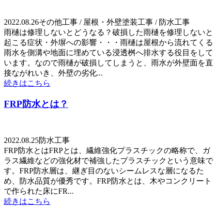
2022.08.26
その他工事 / 屋根・外壁塗装工事 / 防水工事
雨樋は修理しないとどうなる？破損した雨樋を修理しないと
起こる症状・外塀への影響・・・雨樋は屋根から流れてくる
雨水を側溝や地面に埋めている浸透桝へ排水する役目をして
います。なので雨樋が破損してしまうと、雨水が外壁面を直
接ながれいき、外壁の劣化...
続きはこちら
FRP防水とは？
2022.08.25
防水工事
FRP防水とはFRPとは、繊維強化プラスチックの略称で、ガ
ラス繊維などの強化材で補強したプラスチックという意味で
す。FRP防水層は、継ぎ目のないシームレスな層になるた
め、防水品質が優秀です。FRP防水とは、木やコンクリート
で作られた床にFR...
続きはこちら