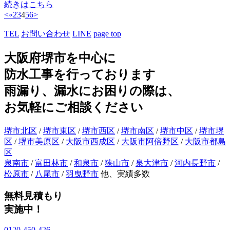
続きはこちら
<
«
2
3
4
5
6
>
TEL
お問い合わせ
LINE
page top
大阪府堺市を中心に
防水工事を行っております
雨漏り、漏水にお困りの際は、
お気軽にご相談ください
堺市北区
/
堺市東区
/
堺市西区
/
堺市南区
/
堺市中区
/
堺市堺
区
/
堺市美原区
/
大阪市西成区
/
大阪市阿倍野区
/
大阪市都島
区
泉南市
/
富田林市
/
和泉市
/
狭山市
/
泉大津市
/
河内長野市
/
松原市
/
八尾市
/
羽曳野市
他、実績多数
無料見積もり
実施中！
0120-450-426