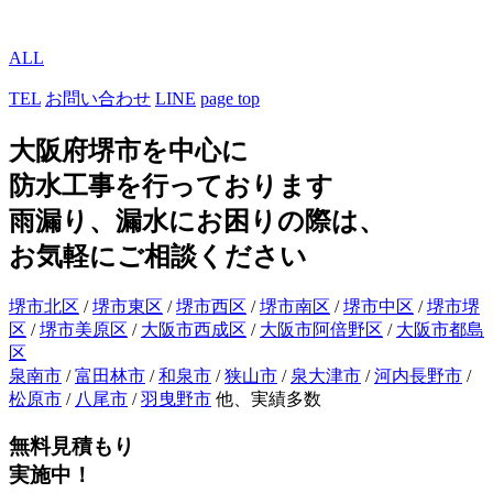
ALL
TEL
お問い合わせ
LINE
page top
大阪府堺市を中心に
防水工事を行っております
雨漏り、漏水にお困りの際は、
お気軽にご相談ください
堺市北区
/
堺市東区
/
堺市西区
/
堺市南区
/
堺市中区
/
堺市堺
区
/
堺市美原区
/
大阪市西成区
/
大阪市阿倍野区
/
大阪市都島
区
泉南市
/
富田林市
/
和泉市
/
狭山市
/
泉大津市
/
河内長野市
/
松原市
/
八尾市
/
羽曳野市
他、実績多数
無料見積もり
実施中！