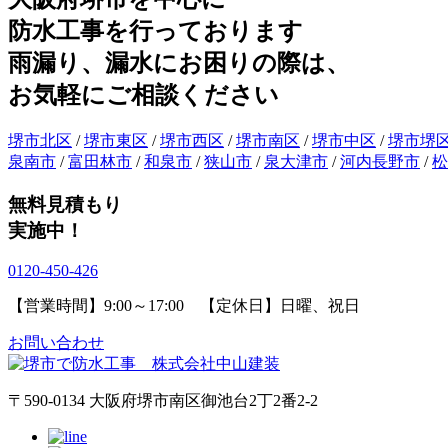
防水工事を行っております
雨漏り、漏水にお困りの際は、
お気軽にご相談ください
堺市北区
/
堺市東区
/
堺市西区
/
堺市南区
/
堺市中区
/
堺市堺
泉南市
/
富田林市
/
和泉市
/
狭山市
/
泉大津市
/
河内長野市
/
松
無料見積もり
実施中！
0120-450-426
【営業時間】9:00～17:00 【定休日】日曜、祝日
お問い合わせ
〒590-0134 大阪府堺市南区御池台2丁2番2-2