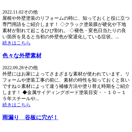
2022.11.02
その他
屋根や外壁塗装のリフォームの時に、知っておくと役に立つ
専門用語をご紹介します！ ◇クラック塗装膜が硬化や下地
素材が割れて起こるひび割れ。 ◇褪色・変色日当たりの良
い箇所を見ると当初の外壁色が変退化している症状。...
続きはこちら
色々な外壁素材
2022.09.28
その他
外壁にはお家によってさまざまな素材が使われています。リ
フォームや塗装工事の前に、素材の特性を知っておくと良い
ですね☺素材によって違う補修方法や塗り替え時期をご紹介
します！ ◆金属サイディングボード塗装目安・・１０～１
５年スチールや...
続きはこちら
雨漏り 谷板に穴が！