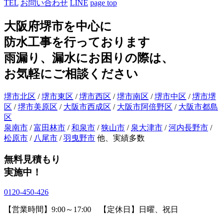
TEL
お問い合わせ
LINE
page top
大阪府堺市を中心に
防水工事を行っております
雨漏り、漏水にお困りの際は、
お気軽にご相談ください
堺市北区
/
堺市東区
/
堺市西区
/
堺市南区
/
堺市中区
/
堺市堺
区
/
堺市美原区
/
大阪市西成区
/
大阪市阿倍野区
/
大阪市都島
区
泉南市
/
富田林市
/
和泉市
/
狭山市
/
泉大津市
/
河内長野市
/
松原市
/
八尾市
/
羽曳野市
他、実績多数
無料見積もり
実施中！
0120-450-426
【営業時間】9:00～17:00 【定休日】日曜、祝日