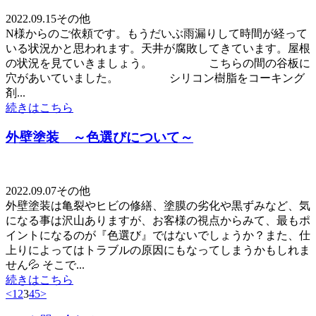
2022.09.15
その他
N様からのご依頼です。もうだいぶ雨漏りして時間が経って
いる状況かと思われます。天井が腐敗してきています。屋根
の状況を見ていきましょう。 こちらの間の谷板に
穴があいていました。 シリコン樹脂をコーキング
剤...
続きはこちら
外壁塗装 ～色選びについて～
2022.09.07
その他
外壁塗装は亀裂やヒビの修繕、塗膜の劣化や黒ずみなど、気
になる事は沢山ありますが、お客様の視点からみて、最もポ
イントになるのが『色選び』ではないでしょうか？また、仕
上りによってはトラブルの原因にもなってしまうかもしれま
せん💦 そこで...
続きはこちら
<
1
2
3
4
5
>