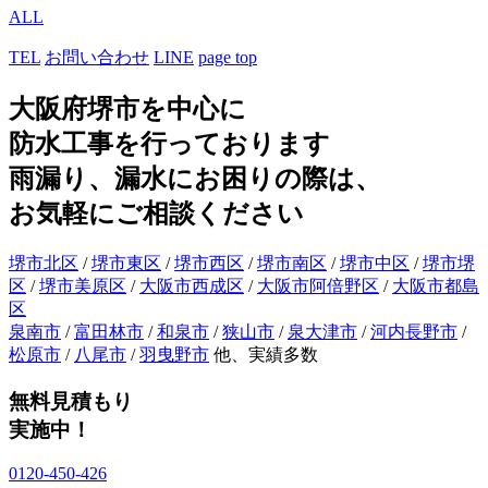
ALL
TEL
お問い合わせ
LINE
page top
大阪府堺市を中心に
防水工事を行っております
雨漏り、漏水にお困りの際は、
お気軽にご相談ください
堺市北区
/
堺市東区
/
堺市西区
/
堺市南区
/
堺市中区
/
堺市堺
区
/
堺市美原区
/
大阪市西成区
/
大阪市阿倍野区
/
大阪市都島
区
泉南市
/
富田林市
/
和泉市
/
狭山市
/
泉大津市
/
河内長野市
/
松原市
/
八尾市
/
羽曳野市
他、実績多数
無料見積もり
実施中！
0120-450-426