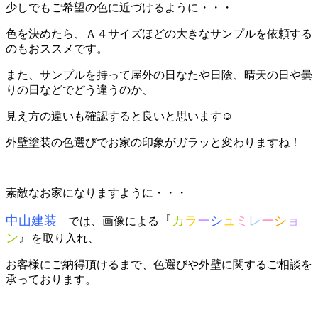
少しでもご希望の色に近づけるように・・・
色を決めたら、Ａ４サイズほどの大きなサンプルを依頼する
のもおススメです。
また、サンプルを持って屋外の日なたや日陰、晴天の日や曇
りの日などでどう違うのか、
見え方の違いも確認すると良いと思います☺
外壁塗装の色選びでお家の印象がガラッと変わりますね！
素敵なお家になりますように・・・
中山建装
『
カ
ラ
ー
シ
ュ
ミ
レ
ー
シ
ョ
では、画像による
ン
』
を取り入れ、
お客様にご納得頂けるまで、色選びや外壁に関するご相談を
承っております。