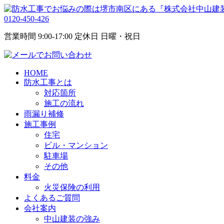
0120-450-426
営業時間 9:00-17:00 定休日 日曜・祝日
HOME
防水工事とは
対応箇所
施工の流れ
雨漏り補修
施工事例
住宅
ビル・マンション
駐車場
その他
料金
火災保険の利用
よくあるご質問
会社案内
中山建装の強み