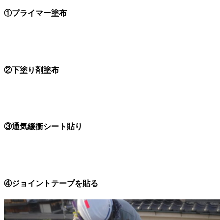
①プライマー塗布
②下塗り剤塗布
③通気緩衝シート貼り
④ジョイントテープを貼る