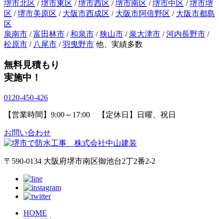
堺市北区
/
堺市東区
/
堺市西区
/
堺市南区
/
堺市中区
/
堺市堺
区
/
堺市美原区
/
大阪市西成区
/
大阪市阿倍野区
/
大阪市都島
区
泉南市
/
富田林市
/
和泉市
/
狭山市
/
泉大津市
/
河内長野市
/
松原市
/
八尾市
/
羽曳野市
他、実績多数
無料見積もり
実施中！
0120-450-426
【営業時間】9:00～17:00 【定休日】日曜、祝日
お問い合わせ
〒590-0134 大阪府堺市南区御池台2丁2番2-2
HOME