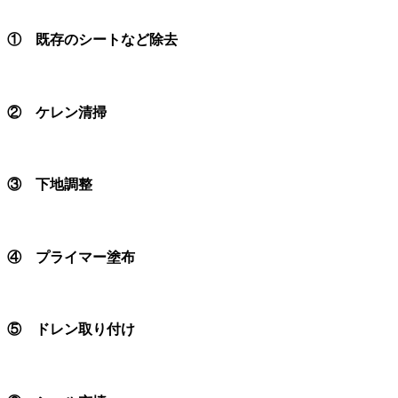
① 既存のシートなど除去
② ケレン清掃
③ 下地調整
④ プライマー塗布
⑤ ドレン取り付け