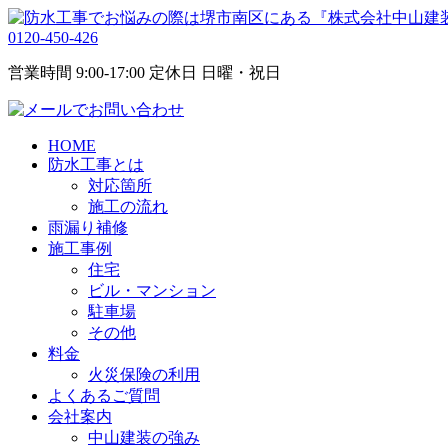
0120-450-426
営業時間 9:00-17:00 定休日 日曜・祝日
HOME
防水工事とは
対応箇所
施工の流れ
雨漏り補修
施工事例
住宅
ビル・マンション
駐車場
その他
料金
火災保険の利用
よくあるご質問
会社案内
中山建装の強み