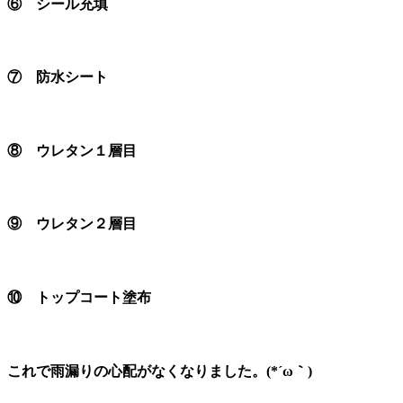
⑥ シール充填
⑦ 防水シート
⑧ ウレタン１層目
⑨ ウレタン２層目
⑩ トップコート塗布
これで雨漏りの心配がなくなりました。(*´ω｀)