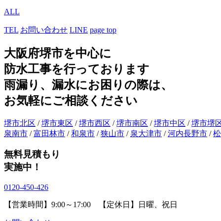
ALL
TEL
お問い合わせ
LINE
page top
大阪府堺市を中心に
防水工事を行っております
雨漏り、漏水にお困りの際は、
お気軽にご相談ください
堺市北区
/
堺市東区
/
堺市西区
/
堺市南区
/
堺市中区
/
堺市堺
泉南市
/
富田林市
/
和泉市
/
狭山市
/
泉大津市
/
河内長野市
/
松
無料見積もり
実施中！
0120-450-426
【営業時間】9:00～17:00 【定休日】日曜、祝日