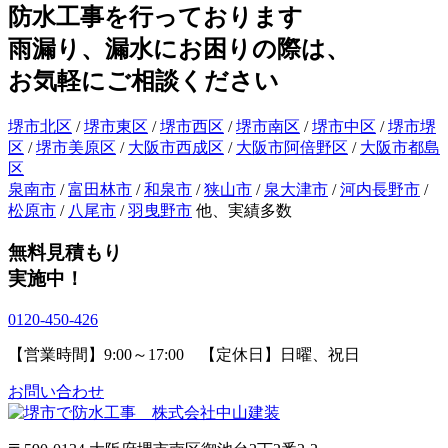
防水工事を行っております
雨漏り、漏水にお困りの際は、
お気軽にご相談ください
堺市北区
/
堺市東区
/
堺市西区
/
堺市南区
/
堺市中区
/
堺市堺
区
/
堺市美原区
/
大阪市西成区
/
大阪市阿倍野区
/
大阪市都島
区
泉南市
/
富田林市
/
和泉市
/
狭山市
/
泉大津市
/
河内長野市
/
松原市
/
八尾市
/
羽曳野市
他、実績多数
無料見積もり
実施中！
0120-450-426
【営業時間】9:00～17:00 【定休日】日曜、祝日
お問い合わせ