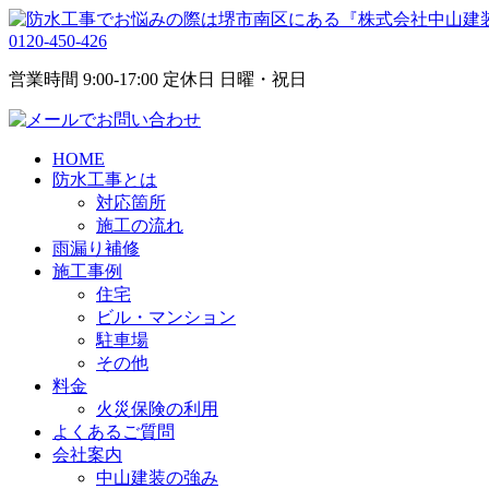
0120-450-426
営業時間 9:00-17:00 定休日 日曜・祝日
HOME
防水工事とは
対応箇所
施工の流れ
雨漏り補修
施工事例
住宅
ビル・マンション
駐車場
その他
料金
火災保険の利用
よくあるご質問
会社案内
中山建装の強み