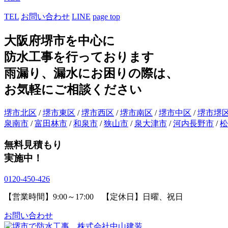
TEL
お問い合わせ
LINE
page top
大阪府堺市を中心に
防水工事を行っております
雨漏り、漏水にお困りの際は、
お気軽にご相談ください
堺市北区
/
堺市東区
/
堺市西区
/
堺市南区
/
堺市中区
/
堺市堺
泉南市
/
富田林市
/
和泉市
/
狭山市
/
泉大津市
/
河内長野市
/
松
無料見積もり
実施中！
0120-450-426
【営業時間】9:00～17:00 【定休日】日曜、祝日
お問い合わせ