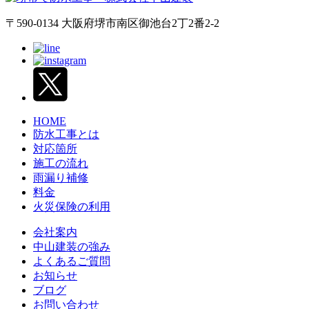
〒590-0134 大阪府堺市南区御池台2丁2番2-2
HOME
防水工事とは
対応箇所
施工の流れ
雨漏り補修
料金
火災保険の利用
会社案内
中山建装の強み
よくあるご質問
お知らせ
ブログ
お問い合わせ