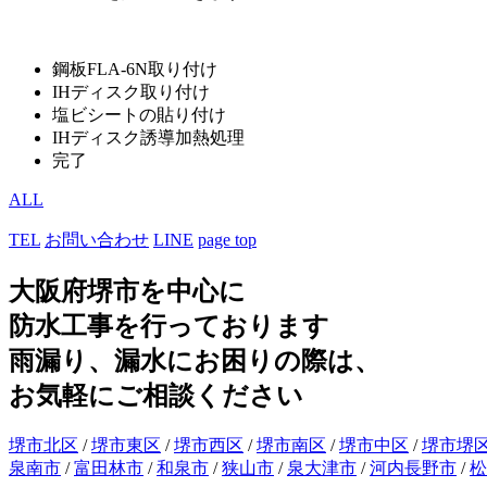
鋼板FLA-6N取り付け
IHディスク取り付け
塩ビシートの貼り付け
IHディスク誘導加熱処理
完了
ALL
TEL
お問い合わせ
LINE
page top
大阪府堺市を中心に
防水工事を行っております
雨漏り、漏水にお困りの際は、
お気軽にご相談ください
堺市北区
/
堺市東区
/
堺市西区
/
堺市南区
/
堺市中区
/
堺市堺
泉南市
/
富田林市
/
和泉市
/
狭山市
/
泉大津市
/
河内長野市
/
松