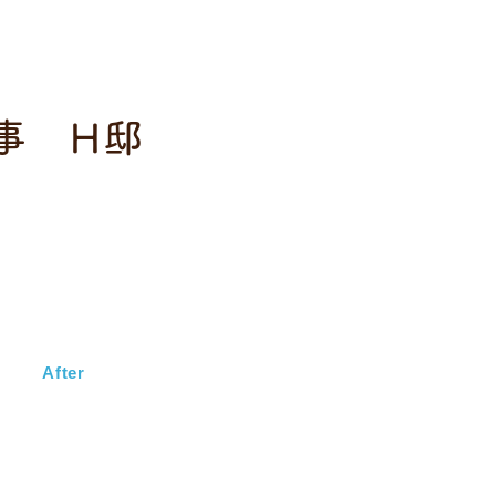
事 H邸
After