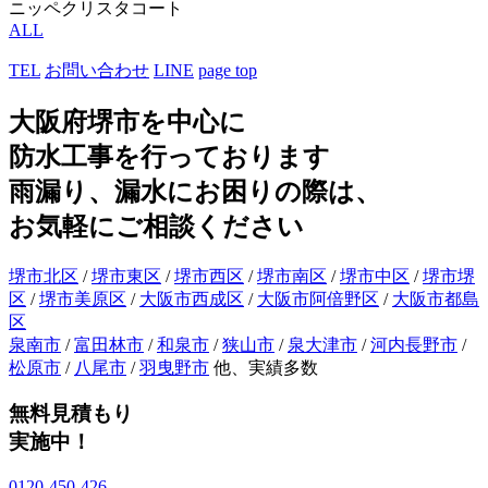
ニッペクリスタコート
ALL
TEL
お問い合わせ
LINE
page top
大阪府堺市を中心に
防水工事を行っております
雨漏り、漏水にお困りの際は、
お気軽にご相談ください
堺市北区
/
堺市東区
/
堺市西区
/
堺市南区
/
堺市中区
/
堺市堺
区
/
堺市美原区
/
大阪市西成区
/
大阪市阿倍野区
/
大阪市都島
区
泉南市
/
富田林市
/
和泉市
/
狭山市
/
泉大津市
/
河内長野市
/
松原市
/
八尾市
/
羽曳野市
他、実績多数
無料見積もり
実施中！
0120-450-426