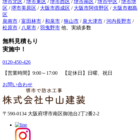
堺市北区
/
堺市東区
/
堺市西区
/
堺市南区
/
堺市中区
/
堺市堺
区
/
堺市美原区
/
大阪市西成区
/
大阪市阿倍野区
/
大阪市都島
区
泉南市
/
富田林市
/
和泉市
/
狭山市
/
泉大津市
/
河内長野市
/
松原市
/
八尾市
/
羽曳野市
他、実績多数
無料見積もり
実施中！
0120-450-426
【営業時間】9:00～17:00 【定休日】日曜、祝日
お問い合わせ
〒590-0134 大阪府堺市南区御池台2丁2番2-2