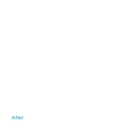
市
After