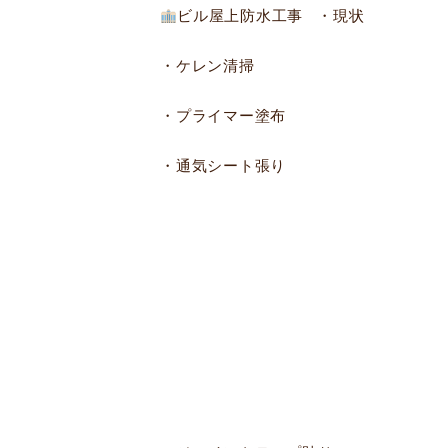
ビル屋上防水工事 ・現状
・ケレン清掃
・プライマー塗布
・通気シート張り