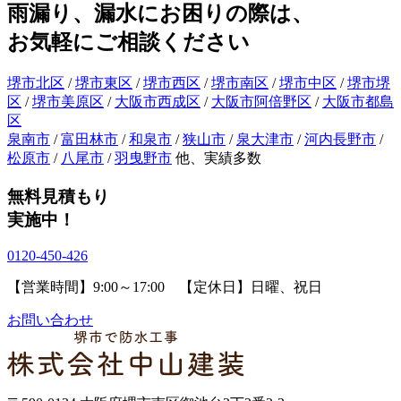
雨漏り、漏水にお困りの際は、
お気軽にご相談ください
堺市北区
/
堺市東区
/
堺市西区
/
堺市南区
/
堺市中区
/
堺市堺
区
/
堺市美原区
/
大阪市西成区
/
大阪市阿倍野区
/
大阪市都島
区
泉南市
/
富田林市
/
和泉市
/
狭山市
/
泉大津市
/
河内長野市
/
松原市
/
八尾市
/
羽曳野市
他、実績多数
無料見積もり
実施中！
0120-450-426
【営業時間】9:00～17:00 【定休日】日曜、祝日
お問い合わせ