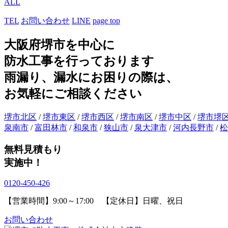
ALL
TEL
お問い合わせ
LINE
page top
大阪府堺市を中心に
防水工事を行っております
雨漏り、漏水にお困りの際は、
お気軽にご相談ください
堺市北区
/
堺市東区
/
堺市西区
/
堺市南区
/
堺市中区
/
堺市堺
泉南市
/
富田林市
/
和泉市
/
狭山市
/
泉大津市
/
河内長野市
/
松
無料見積もり
実施中！
0120-450-426
【営業時間】9:00～17:00 【定休日】日曜、祝日
お問い合わせ