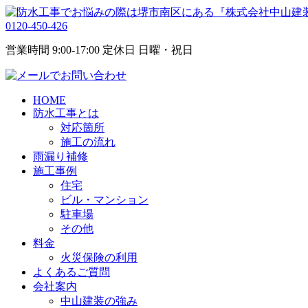
0120-450-426
営業時間 9:00-17:00 定休日 日曜・祝日
HOME
防水工事とは
対応箇所
施工の流れ
雨漏り補修
施工事例
住宅
ビル・マンション
駐車場
その他
料金
火災保険の利用
よくあるご質問
会社案内
中山建装の強み