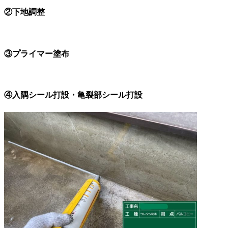
②下地調整
③プライマー塗布
④入隅シール打設・亀裂部シール打設