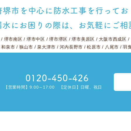
府堺市を中心に
防水工事を行ってお
漏水にお困りの際は、
お気軽にご相
/
堺市南区
/
堺市中区
/
堺市堺区
/
堺市美原区
/
大阪市西成区
/
/
和泉市
/
狭山市
/
泉大津市
/
河内長野市
/
松原市
/
八尾市
/
羽
0120-450-426
【営業時間】9:00～17:00 【定休日】日曜、祝日