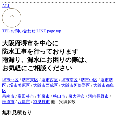
………………………………………………………………………
ALL
TEL
お問い合わせ
LINE
page top
大阪府堺市を中心に
防水工事を行っております
雨漏り、漏水にお困りの際は、
お気軽にご相談ください
堺市北区
/
堺市東区
/
堺市西区
/
堺市南区
/
堺市中区
/
堺市堺
区
/
堺市美原区
/
大阪市西成区
/
大阪市阿倍野区
/
大阪市都島
区
泉南市
/
富田林市
/
和泉市
/
狭山市
/
泉大津市
/
河内長野市
/
松原市
/
八尾市
/
羽曳野市
他、実績多数
無料見積もり