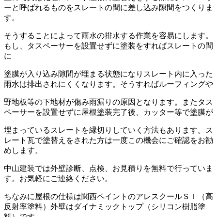
ーと呼ばれるものをスレートの間に差し込み隙間をつくりま
す。
そうすることによって雨水の排水する作業を容易にします。
もし、タスペーサーを設置せずに塗装をすればスレートの間
に
塗膜が入り込み隙間が埋まる状態になりスレート内に入った
雨水は排出されにくくなります。そうすればルーフィングや
野地板等の下地材が傷み雨漏りの原因となります。またタス
ペーサーを設置せずに屋根塗装完了後、カッター等で塗膜が
埋まっているスレートを縁切りしていく方法もあります。ス
レート瓦で塗替えをされた方は一度この機会にご確認をお勧
めします。
中山建装では外壁診断、点検、お見積りを無料で行っていま
す。お気軽にご連絡ください。
ちなみに屋根の仕様は関西ペイントのアレスクールＳＩ（高
反射率塗料）外壁はダイナミックトップ（シリコン樹脂塗
料）です。